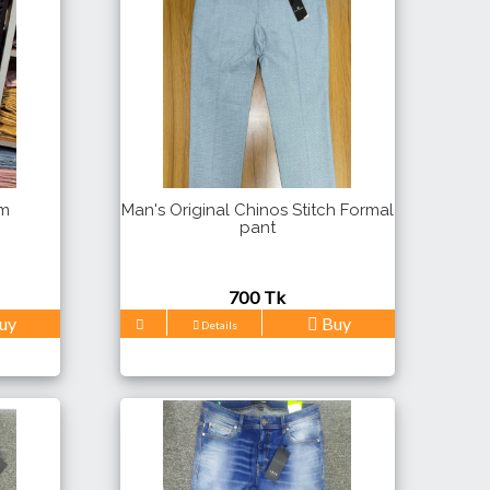
im
Man's Original Chinos Stitch Formal
pant
700 Tk
uy
Buy
Details