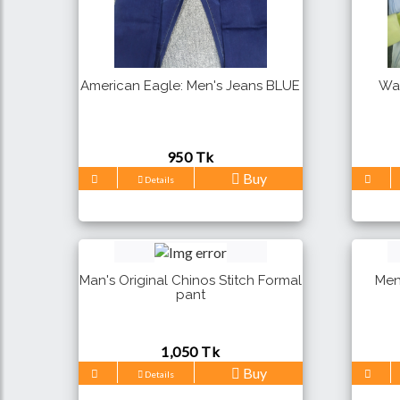
American Eagle: Men's Jeans BLUE
Was
950 Tk
Buy
Details
Man's Original Chinos Stitch Formal
Men'
pant
1,050 Tk
Buy
Details