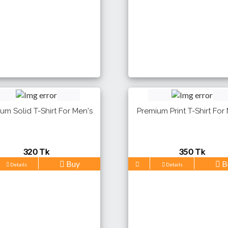
um Solid T-Shirt For Men's
Premium Print T-Shirt For
320 Tk
350 Tk
Buy
B
Details
Details