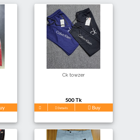
Ck towzer
500 Tk
uy
Buy
Details