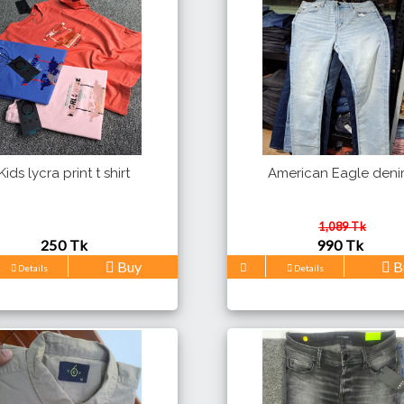
Kids lycra print t shirt
American Eagle den
1,089 Tk
250 Tk
990 Tk
Buy
B
Details
Details