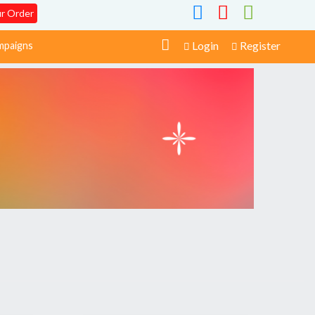
ur Order
Login
Register
paigns