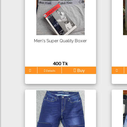
Men's Super Quality Boxer
400 Tk
Buy
Details