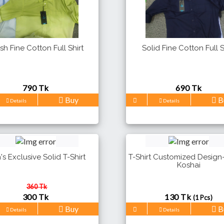
h Fine Cotton Full Shirt
Solid Fine Cotton Full S
790 Tk
690 Tk
Buy
B
Details
Details
s Exclusive Solid T-Shirt
T-Shirt Customized Design-
Koshai
360 Tk
300 Tk
130 Tk
(1 Pcs)
Buy
B
Details
Details