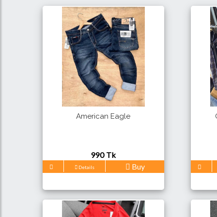
American Eagle
990 Tk
Buy
Details