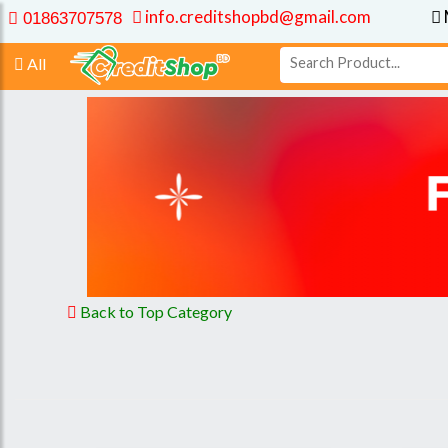
info.creditshopbd@gmail.com
01863707578
All
Back to Top Category