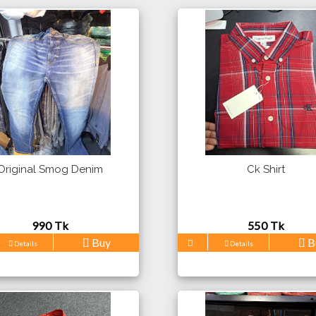
Original Smog Denim
Ck Shirt
990 Tk
550 Tk
Buy
B
Details
Details