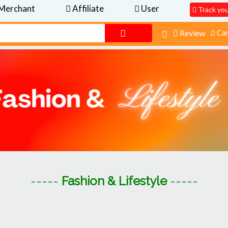
Merchant
Affiliate
User
Track yo
Review
Cam
-----
Fashion & Lifestyle
-----