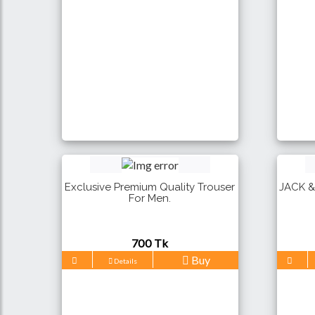
Exclusive Premium Quality Trouser
JACK & J
For Men.
700 Tk
Buy
Details