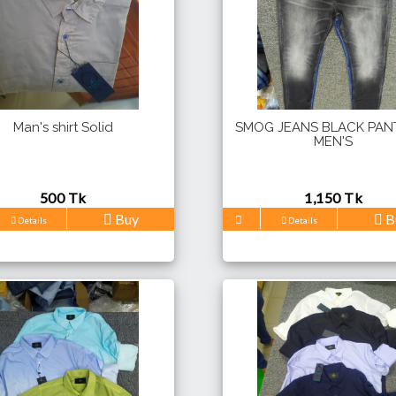
Man's shirt Solid
SMOG JEANS BLACK PAN
MEN'S
500 Tk
1,150 Tk
Buy
B
Details
Details