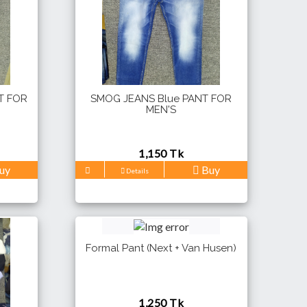
T FOR
SMOG JEANS Blue PANT FOR
MEN'S
1,150 Tk
uy
Buy
Details
Formal Pant (Next + Van Husen)
1,250 Tk