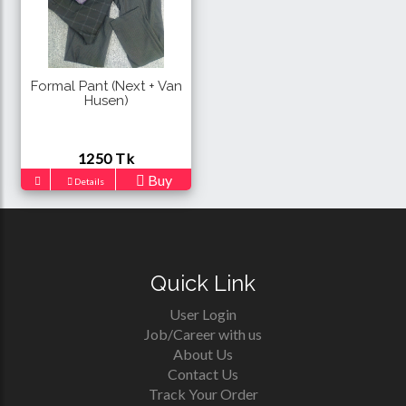
Formal Pant (Next + Van
Husen)
1250 Tk
Buy
Details
Quick Link
User Login
Job/Career with us
About Us
Contact Us
Track Your Order