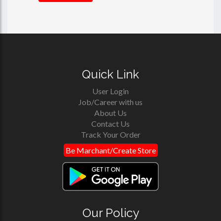
Quick Link
User Login
Job/Career with us
About Us
Contact Us
Track Your Order
Be Marchant/Create Store
Our Policy