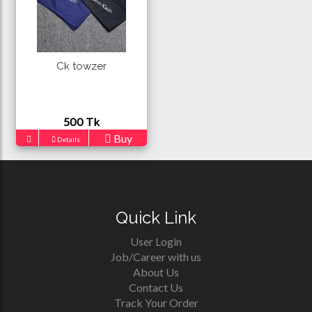
Ck towzer
500 Tk
Buy
Details
Quick Link
User Login
Job/Career with us
About Us
Contact Us
Track Your Order