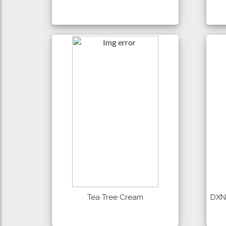
850 Tk
Details
Buy
Tea Tree Cream
DXN 