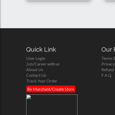
700 Tk
Details
Buy
Quick Link
Our 
User Login
Terms &
Job/Career with us
Privacy
About Us
Refund 
Contact Us
F A Q
Track Your Order
Be Marchant/Create Store