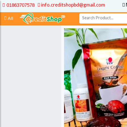
info.creditshopbd@gmail.com
01863707578
All