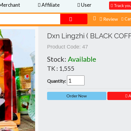
Merchant
Affiliate
User
Track yo
Review
Cam
Dxn Lingzhi ( BLACK COF
Product Code:
47
Stock:
Available
TK : 1,555
Quantity:
A