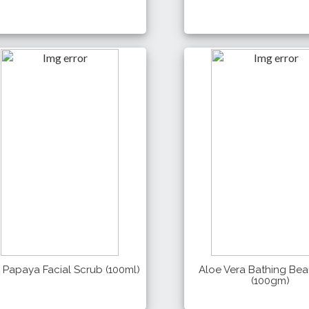
440 Tk
335 Tk
Details
Details
Buy
Papaya Facial Scrub (100ml)
Aloe Vera Bathing Bea
(100gm)