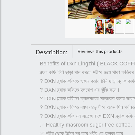
Reviews this products
Description:
Benefits of Dxn Lingzhi ( BLACK COF
ব্ল্যক কফি চিনি ছাড়া পান করলে শরীরে জমে থাকা ক্ষতিকর
? DXN ব্ল্যাক কফিতে ওজন কমায় চিনি ছাড়া ব্ল্যাক কফ
? DXN ব্ল্যাক কফিতে হৃদরোগ এর ঝুঁকি কমে।
? DXN ব্ল্যাক কফিতে ক্যানসারের সম্ভাবনা কমায় ডায়ব
? DXN ব্ল্যাক কফিতে বয়স বাড়ে ধীরে অনেকদিন পর্যন্ত
? DXN ব্ল্যাক কফি মন সতেজ রাখে DXN ব্ল্যাক কফি 
✅ Healthy masroom suger free coffee.
✅ শরীর থেকে টক্সিন দূর করে শরীর কে হাল্কা করে