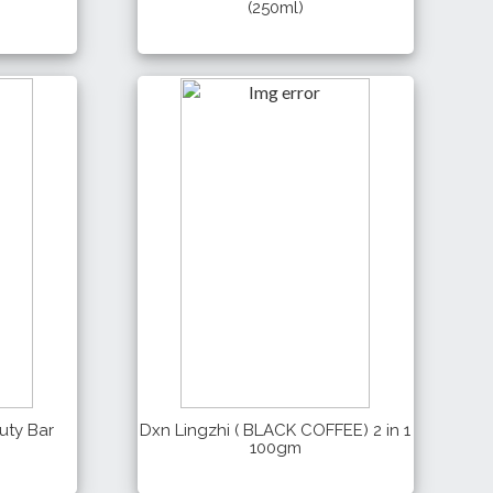
(250ml)
1,140 Tk
Details
Buy
Buy
uty Bar
Dxn Lingzhi ( BLACK COFFEE) 2 in 1
100gm