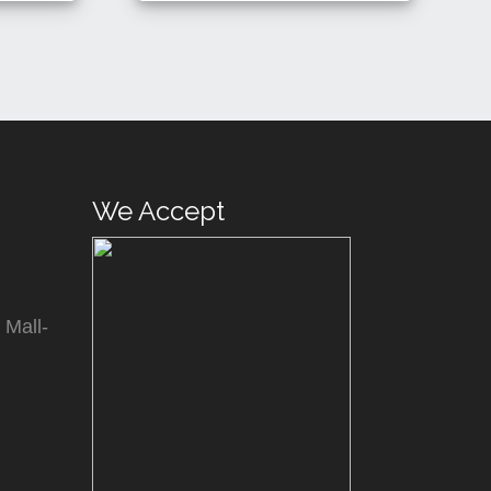
1,400 Tk
Details
Buy
Buy
We Accept
 Mall-