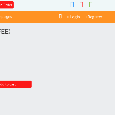
ur Order
Login
Register
paigns
FEE)
dd to cart