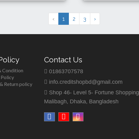
280 Tk
185 Tk
Details
Details
Buy
‹
1
2
3
›
Policy
Contact Us
 Condition
01863707578
 Policy
info.creditshopbd@gmail.com
& Return policy
Shop 46- Level 5- Fortune Shopping
Malibagh, Dhaka, Bangladesh