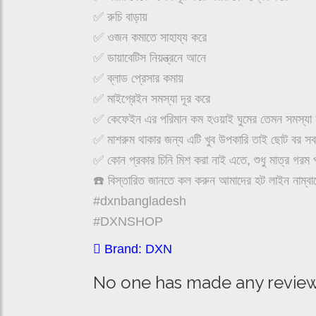
✅ রুচি বাড়ায়
✅ ওজন কমাতে সাহায্য করে
✅ ডায়াবেটিস নিয়ন্ত্রনে আনে
✅ ব্লাড প্রেসার কমায়
✅ মাইগ্রেইন সমস্যা দূর করে
✅ কেফেইন এর পরিমান কম হওয়াই ঘুমের তেমন সমস্যা হ
✅ মাশরুম থাকার জন্য এটি খুব উপকারি তাই ছোট বর স
✅ কোন প্রকার চিনি মিশ করা নাই এতে, শুধু মাত্র গরম
☎️ বিস্তারিত জানতে কল করুন আমাদের হট লাইন না
#dxnbangladesh
#DXNSHOP
Brand: DXN
No one has made any review