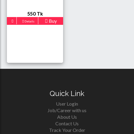
550 Tk
Buy
Details
Quick Link
User Login
Job/Career with us
About Us
Contact Us
Track Your Order